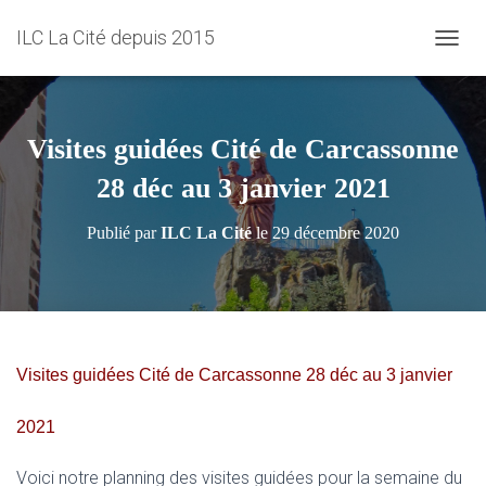
ILC La Cité depuis 2015
D
É
P
L
I
Visites guidées Cité de Carcassonne
E
R
28 déc au 3 janvier 2021
L
A
Publié par
ILC La Cité
le
29 décembre 2020
N
A
V
I
G
A
T
Visites guidées Cité de Carcassonne 28 déc au 3 janvier
I
O
2021
N
Voici notre planning des visites guidées pour la semaine du