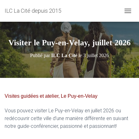
ILC La Cité depuis 2015
D
É
P
L
I
Visiter le Puy-en-Velay, juillet 2026
E
R
Publié par
ILC La Cité
le
3 juillet 2026
L
A
N
A
V
I
G
Visites guidées et atelier, Le Puy-en-Velay
A
T
Vous pouvez visiter Le Puy-en-Velay en juillet 2026 ou
I
O
redécouvrir cette ville d’une manière différente en suivant
N
notre guide-conférencier, passionné et passionnant!