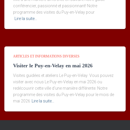
conférencier, passionné et passionnant! Notre
programme des visites du Puy-en-Velay pour
Lire la suite…
ARTICLES ET INFORMATIONS DIVERSES
Visiter le Puy-en-Velay en mai 2026
Visites guidées et ateliers Le Puy-en-Velay Vous pouvez
visiter avec nous Le Puy-en-Velay en mai 2026 ou
redécouvrir cette ville d’une manière différente. Notre
programme des visites du Puy-en-Velay pour le mois de
mai 2026
Lire la suite…