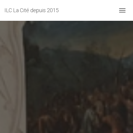
ILC La Cité depuis 2015
D
É
P
L
I
E
R
L
A
N
A
V
I
G
A
T
I
O
N