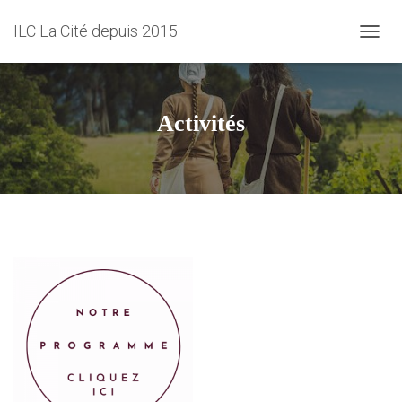
ILC La Cité depuis 2015
D
É
P
L
I
Activités
E
R
L
A
N
A
V
I
G
A
T
I
O
N