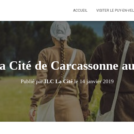
ACCUEIL
VISITER LE PUY-EN-VE
 la Cité de Carcassonne a
Publié par
ILC La Cité
le
14 janvier 2019