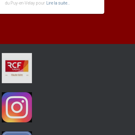
du Puy-en-Velay pour
Lire la suite…