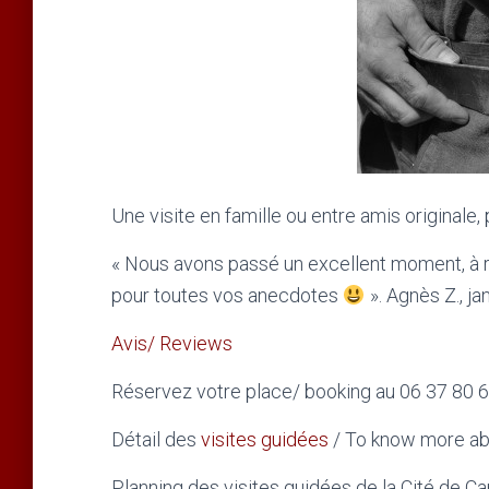
Une visite en famille ou entre amis originale,
« Nous avons passé un excellent moment, à re
pour toutes vos anecdotes
». Agnès Z., ja
Avis/ Reviews
Réservez votre place/ booking au 06 37 80 
Détail des
visites guidées
/ To know more a
Planning des visites guidées de la Cité de C