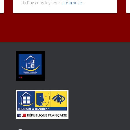
du Puy-en-Velay pour
Lire la suite…