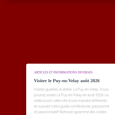
ARTICLES ET INFORMATIONS DIVERSES
Visiter le Puy-en-Velay août 2026
Visites guidées et atelier, Le Puy-en-Velay Vous
pouvez visiter Le Puy-en-Velay en août 2026 ou
redécouvrir cette ville d’une manière différente
en suivant notre guide-conférencier, passionné
et passionnant! Notre programme des visites