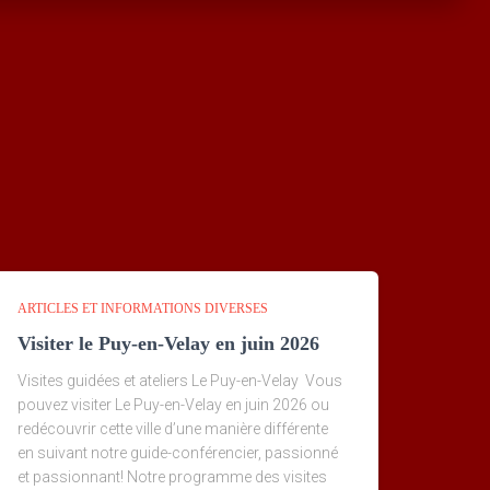
ARTICLES ET INFORMATIONS DIVERSES
Visiter le Puy-en-Velay en juin 2026
Visites guidées et ateliers Le Puy-en-Velay Vous
pouvez visiter Le Puy-en-Velay en juin 2026 ou
redécouvrir cette ville d’une manière différente
en suivant notre guide-conférencier, passionné
et passionnant! Notre programme des visites