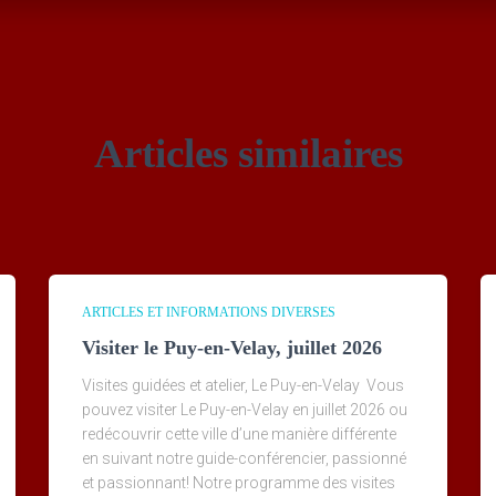
Articles similaires
ARTICLES ET INFORMATIONS DIVERSES
Visiter le Puy-en-Velay, juillet 2026
Visites guidées et atelier, Le Puy-en-Velay Vous
pouvez visiter Le Puy-en-Velay en juillet 2026 ou
redécouvrir cette ville d’une manière différente
en suivant notre guide-conférencier, passionné
et passionnant! Notre programme des visites