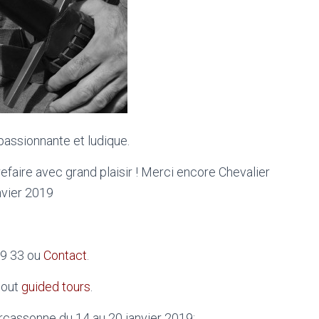
 passionnante et ludique.
faire avec grand plaisir ! Merci encore Chevalier
nvier 2019
69 33 ou
Contact
.
bout
guided tours
.
arcassonne du 14 au 20 janvier 2019: