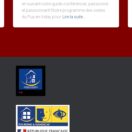
en suivant notre guide-conférencier, passionné
et passionnant! Notre programme des visites
du Puy-en-Velay pour
Lire la suite…