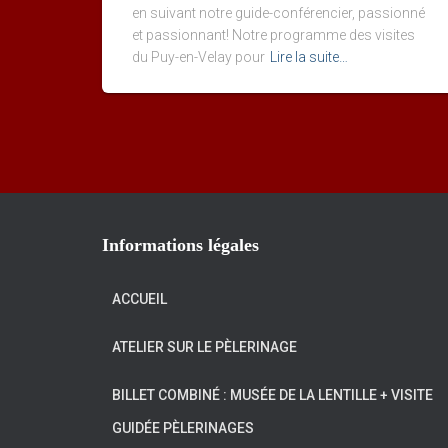
en suivant notre guide-conférencier, passionné
et passionnant! Notre programme des visites
du Puy-en-Velay pour
Lire la suite…
Informations légales
ACCUEIL
ATELIER SUR LE PÈLERINAGE
BILLET COMBINÉ : MUSÉE DE LA LENTILLE + VISITE
GUIDÉE PÈLERINAGES