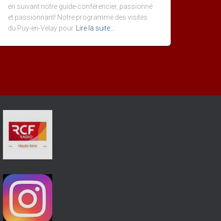
en suivant notre guide-conférencier, passionné
et passionnant! Notre programme des visites
du Puy-en-Velay pour
Lire la suite…