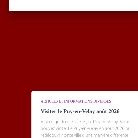
ARTICLES ET INFORMATIONS DIVERSES
Visiter le Puy-en-Velay août 2026
Visites guidées et atelier, Le Puy-en-Velay Vous
pouvez visiter Le Puy-en-Velay en août 2026 ou
redécouvrir cette ville d’une manière différente