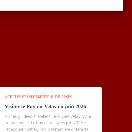
ARTICLES ET INFORMATIONS DIVERSES
Visiter le Puy-en-Velay en juin 2026
Visites guidées et ateliers Le Puy-en-Velay Vous
pouvez visiter Le Puy-en-Velay en juin 2026 ou
redécouvrir cette ville d’une manière différente