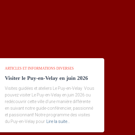
ARTICLES ET INFORMATIONS DIVERSES
Visiter le Puy-en-Velay en juin 2026
Visites guidées et ateliers Le Puy-en-Velay Vous
pouvez visiter Le Puy-en-Velay en juin 2026 ou
redécouvrir cette ville d’une manière différente
en suivant notre guide-conférencier, passionné
et passionnant! Notre programme des visites
du Puy-en-Velay pour
Lire la suite…