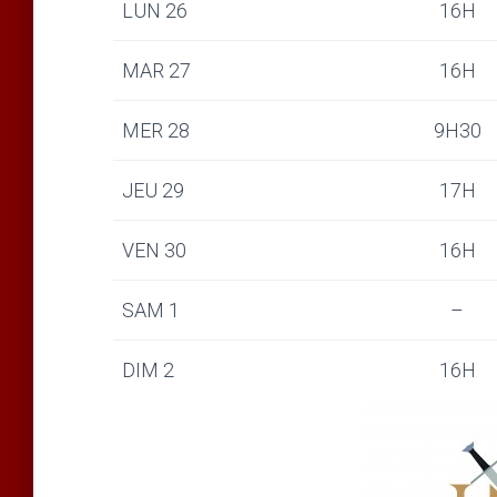
LUN 26
16H
MAR 27
16H
MER 28
9H30
JEU 29
17H
VEN 30
16H
SAM 1
–
DIM 2
16H