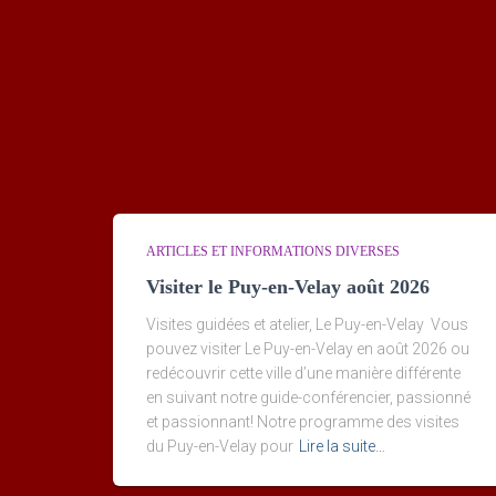
ARTICLES ET INFORMATIONS DIVERSES
Visiter le Puy-en-Velay août 2026
Visites guidées et atelier, Le Puy-en-Velay Vous
pouvez visiter Le Puy-en-Velay en août 2026 ou
redécouvrir cette ville d’une manière différente
en suivant notre guide-conférencier, passionné
et passionnant! Notre programme des visites
du Puy-en-Velay pour
Lire la suite…