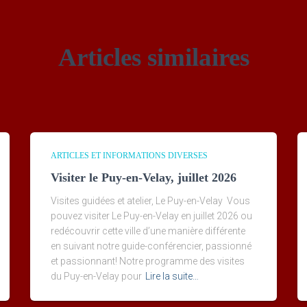
Articles similaires
ARTICLES ET INFORMATIONS DIVERSES
Visiter le Puy-en-Velay, juillet 2026
Visites guidées et atelier, Le Puy-en-Velay Vous
pouvez visiter Le Puy-en-Velay en juillet 2026 ou
redécouvrir cette ville d’une manière différente
en suivant notre guide-conférencier, passionné
et passionnant! Notre programme des visites
du Puy-en-Velay pour
Lire la suite…