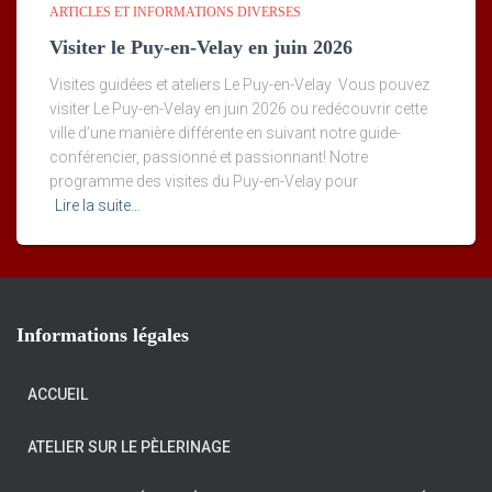
ARTICLES ET INFORMATIONS DIVERSES
Visiter le Puy-en-Velay en juin 2026
Visites guidées et ateliers Le Puy-en-Velay Vous pouvez
visiter Le Puy-en-Velay en juin 2026 ou redécouvrir cette
ville d’une manière différente en suivant notre guide-
conférencier, passionné et passionnant! Notre
programme des visites du Puy-en-Velay pour
Lire la suite…
Informations légales
ACCUEIL
ATELIER SUR LE PÈLERINAGE