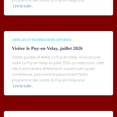
programme des visites du Puy-en-Velay pour
Lire la suite…
ARTICLES ET INFORMATIONS DIVERSES
Visiter le Puy-en-Velay, juillet 2026
Visites guidées et atelier, Le Puy-en-Velay Vous pouvez
visiter Le Puy-en-Velay en juillet 2026 ou redécouvrir cette
ville d’une manière différente en suivant notre guide-
conférencier, passionné et passionnant! Notre
programme des visites du Puy-en-Velay pour
Lire la suite…