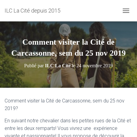
ILC La Cité depuis 2015
D
É
P
L
I
Comment visiter la Cité de
E
R
Carcassonne, sem du 25 nov 2019
L
A
Publié par
ILC La Cité
le
24 novembre 2019
N
A
V
I
G
A
Comment visiter la Cité de Carcassonne, sem du 25 nov
T
2019?
I
O
En suivant notre chevalier dans les petites rues de la Cité et
N
entre les deux remparts! Vous vivrez une expérience
vivante et passionnante! Il vous propose de découvrir la