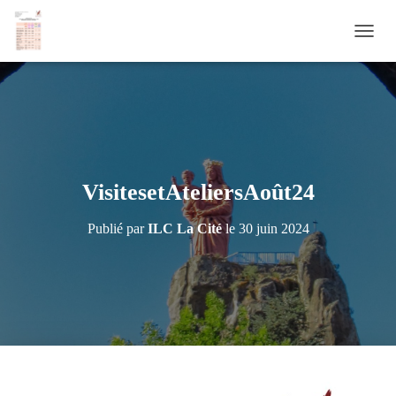
D
É
P
L
I
E
R
L
A
VisitesetAteliersAoût24
N
A
Publié par
ILC La Cité
le
30 juin 2024
V
I
G
A
T
I
O
N