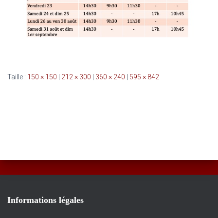
Taille :
150 × 150
|
212 × 300
|
360 × 240
|
595 × 842
Informations légales