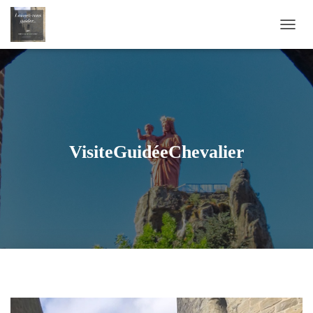
D
É
P
L
I
E
R
L
A
VisiteGuidéeChevalier
N
A
V
I
G
A
T
I
O
N