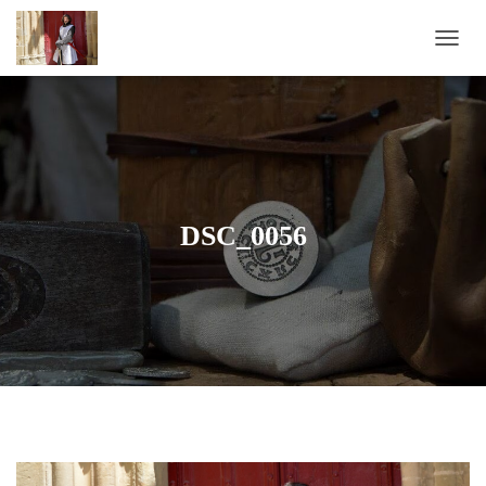
D
É
P
L
I
E
R
L
A
DSC_0056
N
A
V
I
G
A
T
I
O
N