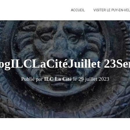
ACCUEIL
VISITER LE PUY-EN-VE
ogILCLaCitéJuillet 23S
Publié par
ILC La Cité
le
29 juillet 2023