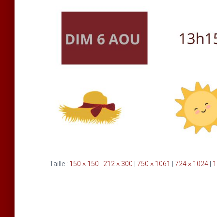
Taille :
150 × 150
|
212 × 300
|
750 × 1061
|
724 × 1024
|
1