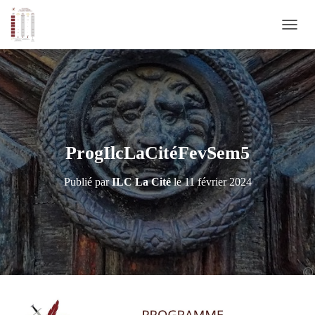
D
É
P
L
I
E
R
L
A
ProgIlcLaCitéFevSem5
N
A
Publié par
ILC La Cité
le
11 février 2024
V
I
G
A
T
I
O
N