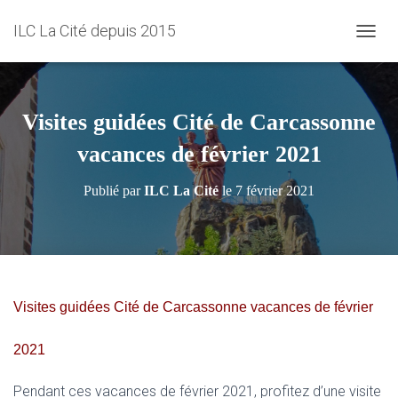
ILC La Cité depuis 2015
D
É
P
L
I
Visites guidées Cité de Carcassonne
E
R
vacances de février 2021
L
A
Publié par
ILC La Cité
le
7 février 2021
N
A
V
I
G
A
T
Visites guidées Cité de Carcassonne vacances de février
I
O
2021
N
Pendant ces vacances de février 2021, profitez d’une visite