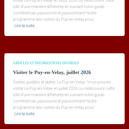
visiter Le Puy-en-Velay en août 2026 ou redécouvrir cette
ville d’une manière différente en suivant notre guide-
conférencier, passionné et passionnant! Notre
programme des visites du Puy-en-Velay pour
Lire la suite…
ARTICLES ET INFORMATIONS DIVERSES
Visiter le Puy-en-Velay, juillet 2026
Visites guidées et atelier, Le Puy-en-Velay Vous pouvez
visiter Le Puy-en-Velay en juillet 2026 ou redécouvrir cette
ville d’une manière différente en suivant notre guide-
conférencier, passionné et passionnant! Notre
programme des visites du Puy-en-Velay pour
Lire la suite…