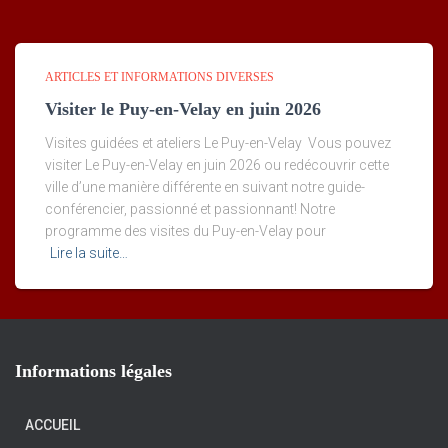
ARTICLES ET INFORMATIONS DIVERSES
Visiter le Puy-en-Velay en juin 2026
Visites guidées et ateliers Le Puy-en-Velay Vous pouvez
visiter Le Puy-en-Velay en juin 2026 ou redécouvrir cette
ville d’une manière différente en suivant notre guide-
conférencier, passionné et passionnant! Notre
programme des visites du Puy-en-Velay pour
Lire la suite…
Informations légales
ACCUEIL