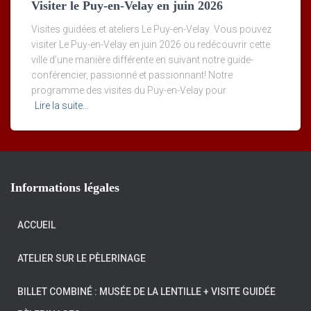
Visiter le Puy-en-Velay en juin 2026
Visites guidées et ateliers Le Puy-en-Velay Vous pouvez
visiter Le Puy-en-Velay en juin 2026 ou redécouvrir cette
ville d’une manière différente en suivant notre guide-
conférencier, passionné et passionnant! Notre
programme des visites du Puy-en-Velay pour
Lire la suite…
Informations légales
ACCUEIL
ATELIER SUR LE PÈLERINAGE
BILLET COMBINÉ : MUSÉE DE LA LENTILLE + VISITE GUIDÉE