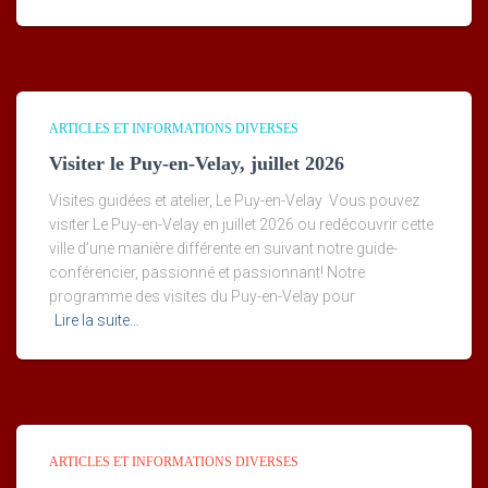
ARTICLES ET INFORMATIONS DIVERSES
Visiter le Puy-en-Velay, juillet 2026
Visites guidées et atelier, Le Puy-en-Velay Vous pouvez
visiter Le Puy-en-Velay en juillet 2026 ou redécouvrir cette
ville d’une manière différente en suivant notre guide-
conférencier, passionné et passionnant! Notre
programme des visites du Puy-en-Velay pour
Lire la suite…
ARTICLES ET INFORMATIONS DIVERSES