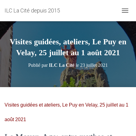
ILC La Cité depuis 2015
D
É
P
L
I
Visites guidées, ateliers, Le Puy en
E
R
Velay, 25 juillet au 1 août 2021
L
A
Publié par
ILC La Cité
le
23 juillet 2021
N
A
V
I
G
A
T
Visites guidées et ateliers, Le Puy en Velay, 25 juillet au 1
I
O
août 2021
N