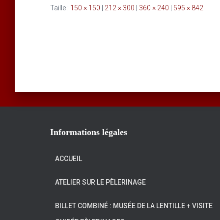
Taille :
150 × 150
|
212 × 300
|
360 × 240
|
595 × 842
Informations légales
ACCUEIL
ATELIER SUR LE PÈLERINAGE
BILLET COMBINÉ : MUSÉE DE LA LENTILLE + VISITE