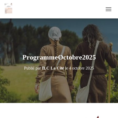
D
É
P
L
I
E
R
L
A
ProgrammeOctobre2025
N
A
Publié par
ILC La Cité
le
4 octobre 2025
V
I
G
A
T
I
O
N