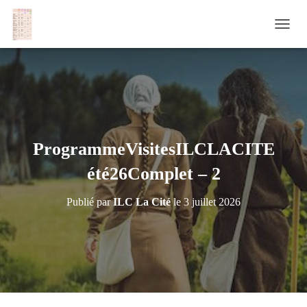
D
É
P
L
I
E
R
L
A
ProgrammeVisitesILCLACITE
N
A
été26Complet – 2
V
I
Publié par
ILC La Cité
le
3 juillet 2026
G
A
T
I
O
N