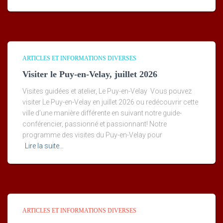
ARTICLES ET INFORMATIONS DIVERSES
Visiter le Puy-en-Velay, juillet 2026
Visites guidées et atelier, Le Puy-en-Velay Vous pouvez
visiter Le Puy-en-Velay en juillet 2026 ou redécouvrir cette
ville d’une manière différente en suivant notre guide-
conférencier, passionné et passionnant! Notre
programme des visites du Puy-en-Velay pour
Lire la suite…
ARTICLES ET INFORMATIONS DIVERSES