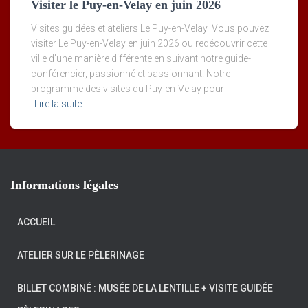
Visiter le Puy-en-Velay en juin 2026
Visites guidées et ateliers Le Puy-en-Velay Vous pouvez
visiter Le Puy-en-Velay en juin 2026 ou redécouvrir cette
ville d’une manière différente en suivant notre guide-
conférencier, passionné et passionnant! Notre
programme des visites du Puy-en-Velay pour
Lire la suite…
Informations légales
ACCUEIL
ATELIER SUR LE PÈLERINAGE
BILLET COMBINÉ : MUSÉE DE LA LENTILLE + VISITE GUIDÉE