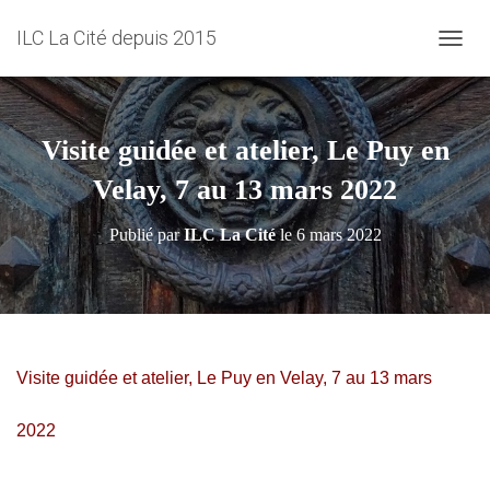
ILC La Cité depuis 2015
D
É
P
L
I
Visite guidée et atelier, Le Puy en
E
R
Velay, 7 au 13 mars 2022
L
A
Publié par
ILC La Cité
le
6 mars 2022
N
A
V
I
G
A
T
Visite guidée et atelier, Le Puy en Velay, 7 au 13 mars
I
O
2022
N