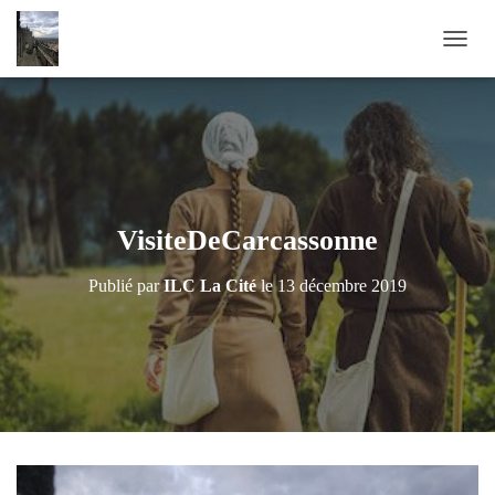
D
É
P
L
I
E
R
L
A
VisiteDeCarcassonne
N
A
Publié par
ILC La Cité
le
13 décembre 2019
V
I
G
A
T
I
O
N