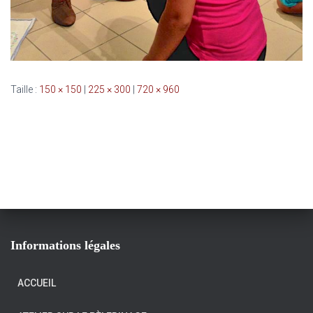
Taille :
150 × 150
|
225 × 300
|
720 × 960
Informations légales
ACCUEIL