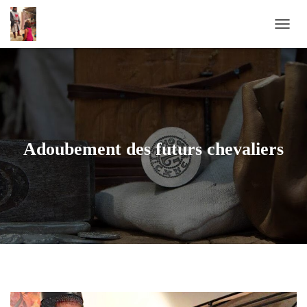
D
É
P
L
I
E
R
L
A
Adoubement des futurs chevaliers
N
A
V
I
G
A
T
I
O
N