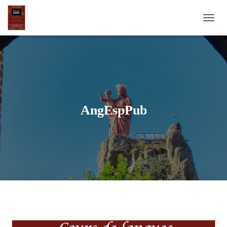
D
É
P
L
I
E
R
L
A
AngEspPub
N
A
V
I
G
A
T
I
O
N