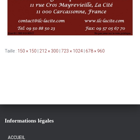
Taille :
150 × 150
|
212 × 300
|
723 × 1024
|
678 × 960
Informations légales
ACCUEIL