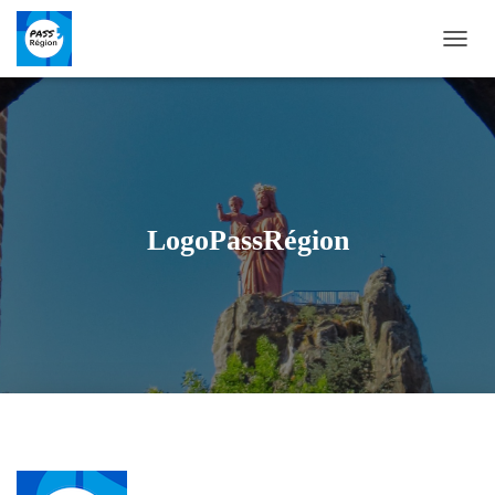
D
É
P
L
I
E
R
L
A
LogoPassRégion
N
A
V
I
G
A
T
I
O
N