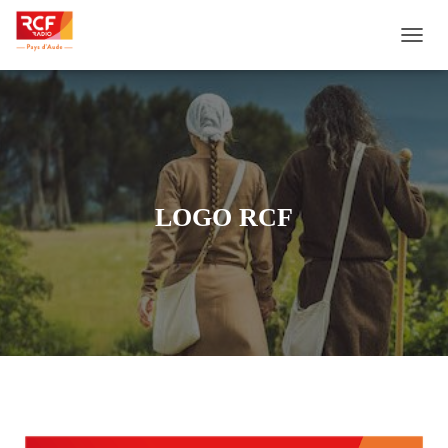
D
É
P
L
I
E
R
L
A
LOGO RCF
N
A
V
I
G
A
T
I
O
N