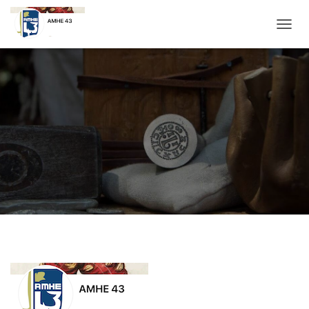
D
É
P
L
I
E
R
L
A
N
A
V
I
G
A
T
I
O
N