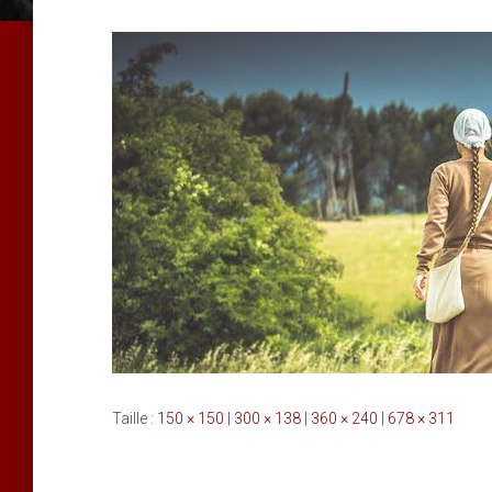
Taille :
150 × 150
|
300 × 138
|
360 × 240
|
678 × 311