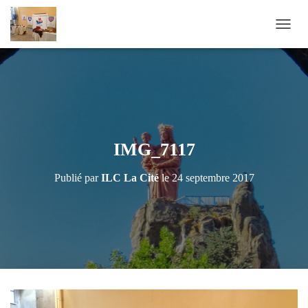
D
É
P
L
I
E
R
L
A
IMG_7117
N
A
Publié par
ILC La Cité
le
24 septembre 2017
V
I
G
A
T
I
O
N