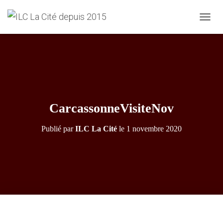
D
É
P
L
I
E
R
L
A
CarcassonneVisiteNov
N
A
Publié par
ILC La Cité
le
1 novembre 2020
V
I
G
A
T
I
O
N