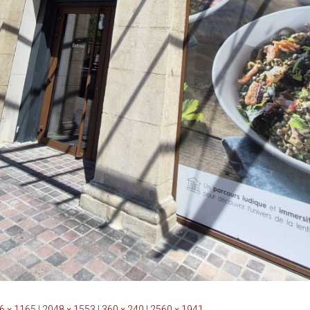
6 × 1165
|
2048 × 1553
|
360 × 240
|
2560 × 1941