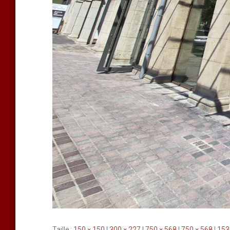
Taille :
150 × 150
|
300 × 227
|
750 × 568
|
750 × 568
|
153