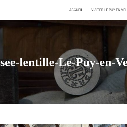
ACCUEIL
VISITER LE PUY-EN-VE
ee-lentille-Le-Puy-en-V