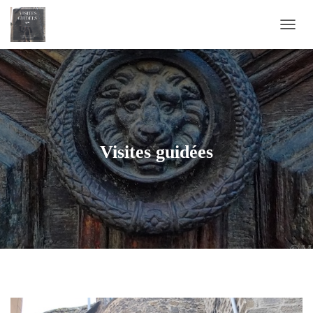
D
É
P
L
I
E
R
L
A
Visites guidées
N
A
V
I
G
A
T
I
O
N